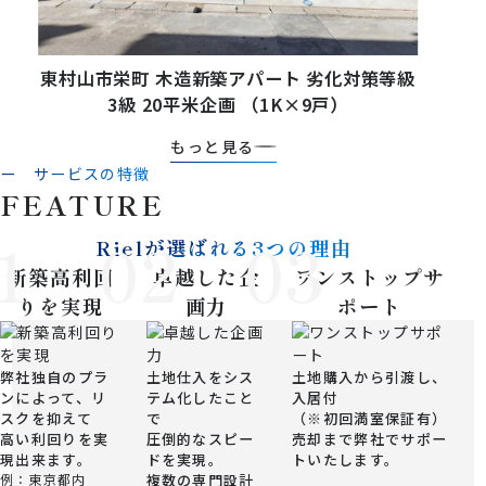
東村山市栄町 木造新築アパート 劣化対策等級
3級 20平米企画 （1K×9戸）
もっと見る
ー サービスの特徴
F
E
A
T
U
R
E
1
02
03
Rielが選ばれる3つの理由
新築高利回
卓越した企
ワンストップサ
りを実現
画力
ポート
弊社独自のプラ
土地仕入をシス
土地購入から引渡し、
ンによって、リ
テム化したこと
入居付
スクを抑えて
で
（※初回満室保証有）
高い利回りを実
圧倒的なスピー
売却まで弊社でサポー
現出来ます。
ドを実現。
トいたします。
例：東京都内
複数の専門設計