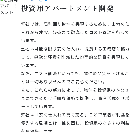
投
資
用
ア
パ
ー
ト
メ
ン
ト
開
発
弊社では、高利回り物件を実現するために、土地の仕
入れから建設、販売まで徹底したコスト管理を行って
います。
土地は可能な限り安く仕入れ、提携する工務店と協力
して、無駄な経費を削減した効率的な建設を実現して
います。
なお、コスト削減といっても、物件の品質を下げるこ
とは一切ありませんのでご安心ください。
また、これらの努力によって、物件を投資家のみなさ
まにできるだけ手頃な価格で提供し、資産形成をサポ
ートしています。
弊社は「安く仕入れて高く売る」ことで業者が利益を
優先する風潮とは一線を画し、投資家みなさまの利益
を最優先します。