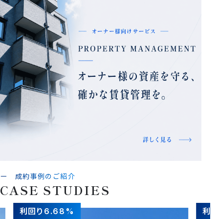
ー 成約事例のご紹介
C
A
S
E
S
T
U
D
I
E
S
利回り
利回
6.68%